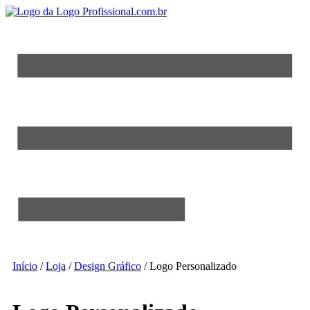
Início
/
Loja
/
Design Gráfico
/ Logo Personalizado