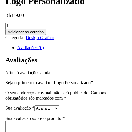
Logo Personalizado
R$
349,00
Logo
Personalizado
Adicionar ao carrinho
quantidade
Categoria:
Design Gráfico
Avaliações (0)
Avaliações
Não há avaliações ainda.
Seja o primeiro a avaliar “Logo Personalizado”
O seu endereço de e-mail não será publicado.
Campos
obrigatórios são marcados com
*
Sua avaliação
*
Sua avaliação sobre o produto
*