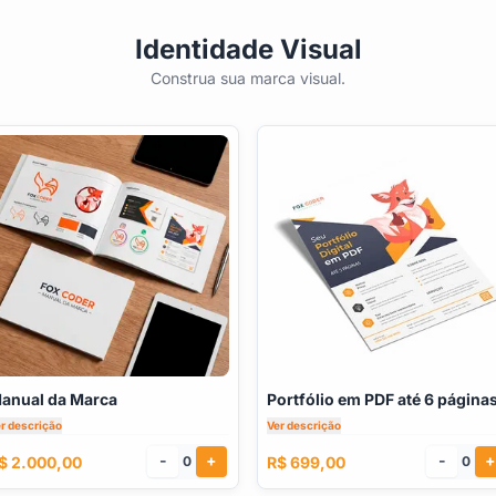
Identidade Visual
Construa sua marca visual.
anual da Marca
Portfólio em PDF até 6 página
r descrição
Ver descrição
-
+
-
+
$ 2.000,00
R$ 699,00
0
0