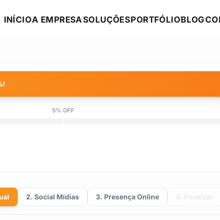
INÍCIO
A EMPRESA
SOLUÇÕES
PORTFÓLIO
BLOG
CO
%
!
5% OFF
ual
2. Social Mídias
3. Presença Online
4. Finalizar