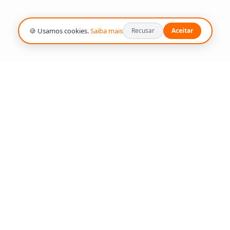
🍪 Usamos cookies.
Saiba mais
Recusar
Aceitar
aordinário?
e digital de alto