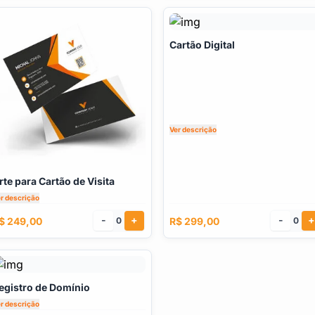
Cartão Digital
Ver descrição
rte para Cartão de Visita
r descrição
-
+
-
+
$ 249,00
R$ 299,00
0
0
egistro de Domínio
r descrição