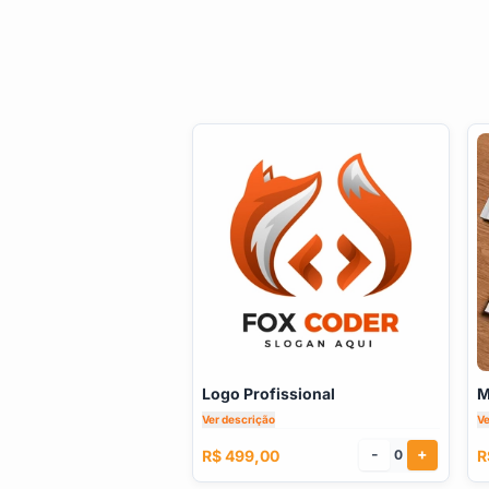
Logo Profissional
M
Ver descrição
Ve
-
+
R$ 499,00
R
0