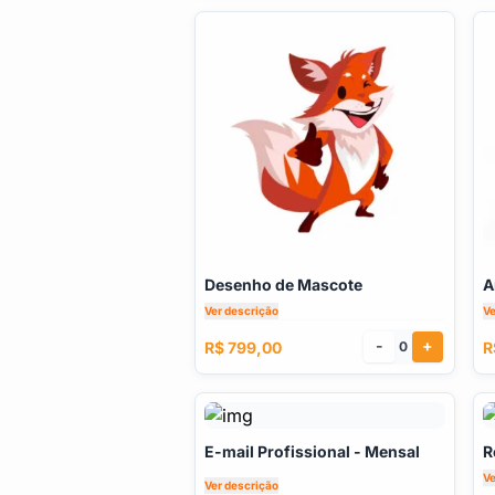
Desenho de Mascote
A
Ver descrição
Ve
-
+
R$ 799,00
R
0
E-mail Profissional - Mensal
R
Ve
Ver descrição