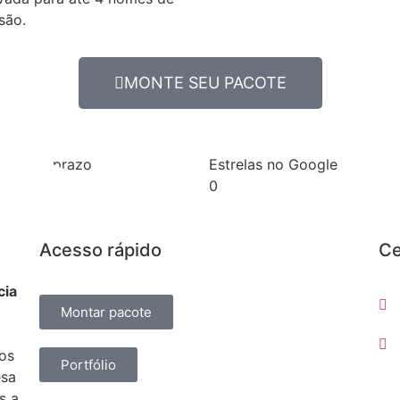
são.
MONTE SEU PACOTE
gues no prazo
Estrelas no Google
0
Acesso rápido
Ce
cia
Montar pacote
sos
Portfólio
esa
s a