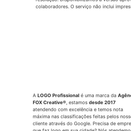
colaboradores. O serviço não inclui impres
Projetos concluídos
Entre
+
0
0
%
A
LOGO Profissional
é uma marca da
Agên
FOX Creative®
, estamos
desde 2017
atendendo com excelência e temos nota
máxima nas classificações feitas pelos nos
cliente através do Google. Precisa de empr
que faz logo em sua cidade? Nós atendemo