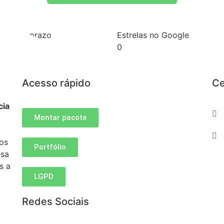
gues no prazo
Estrelas no Google
0
Acesso rápido
Ce
cia
Montar pacote
sos
Portfólio
esa
s a
LGPD
Redes Sociais