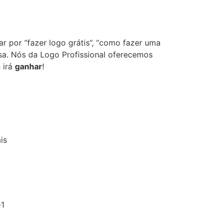
r por “fazer logo grátis”, “como fazer uma
resa. Nós da Logo Profissional oferecemos
s
irá
ganhar
!
is