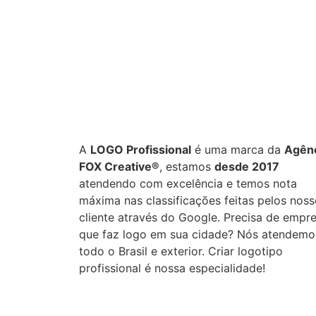
Projetos concluídos
Entre
+
0
0
%
A
LOGO Profissional
é uma marca da
Agên
FOX Creative®
, estamos
desde 2017
atendendo com excelência e temos nota
máxima nas classificações feitas pelos nos
cliente através do Google. Precisa de empr
que faz logo em sua cidade? Nós atendemo
todo o Brasil e exterior. Criar logotipo
profissional é nossa especialidade!