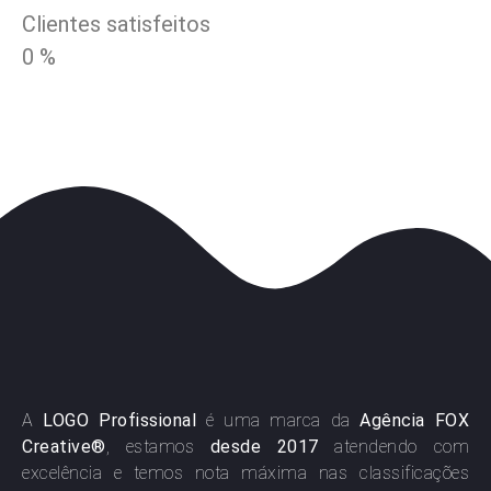
Clientes satisfeitos
0
%
A
LOGO Profissional
é uma marca da
Agência FOX
Creative®
, estamos
desde 2017
atendendo com
excelência e temos nota máxima nas classificações