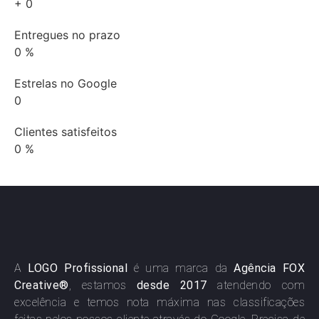
+
0
Entregues no prazo
0
%
Estrelas no Google
0
Clientes satisfeitos
0
%
A
LOGO Profissional
é uma marca da
Agência FOX
Creative®
, estamos
desde 2017
atendendo com
excelência e temos nota máxima nas classificações