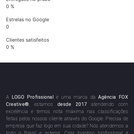
0
%
Estrelas no Google
0
Clientes satisfeitos
0
%
A
LOGO Profissional
é uma marca da
Agência FOX
Creative®
, estamos
desde 2017
atendendo com
excelência e temos nota máxima nas classificações
feitas pelos nossos cliente através do Google. Precisa de
empresa que faz logo em sua cidade? Nós atendemos a
todo o Brasil e exterior. Criar logotipo profissional é