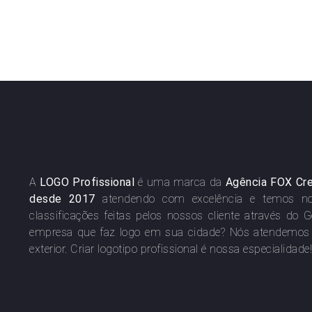
Projetos concluídos
Entre
+
0
0
%
A
LOGO Profissional
é uma marca da
Agência FOX Cr
desde 2017
atendendo com excelência e temos n
classificações feitas pelos nossos cliente através do G
empresa que faz logo em sua cidade? Nós atendemos a
exterior. Criar logotipo profissional é nossa especialidade!