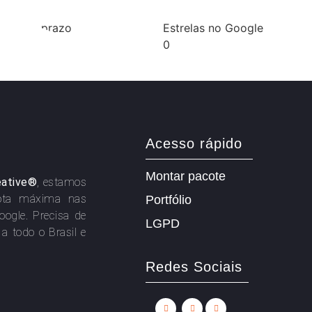
gues no prazo
Estrelas no Google
0
Acesso rápido
Montar pacote
eative®
, estamos
ota máxima nas
Portfólio
oogle. Precisa de
LGPD
 todo o Brasil e
Redes Sociais