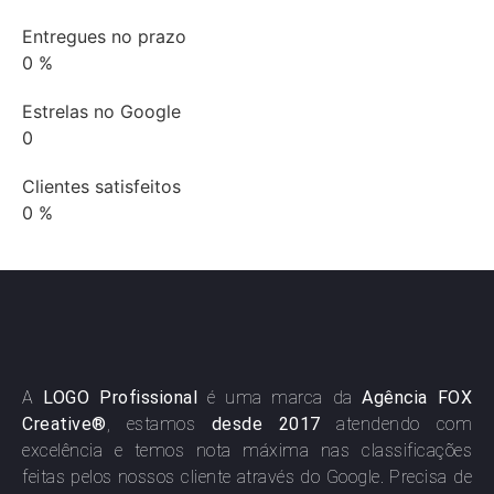
Entregues no prazo
0
%
Estrelas no Google
0
Clientes satisfeitos
0
%
A
LOGO Profissional
é uma marca da
Agência FOX
Creative®
, estamos
desde 2017
atendendo com
excelência e temos nota máxima nas classificações
feitas pelos nossos cliente através do Google. Precisa de