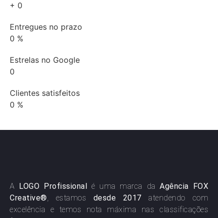
+
0
Entregues no prazo
0
%
Estrelas no Google
0
Clientes satisfeitos
0
%
A
LOGO Profissional
é uma marca da
Agência FOX
Creative®
, estamos
desde 2017
atendendo com
excelência e temos nota máxima nas classificações