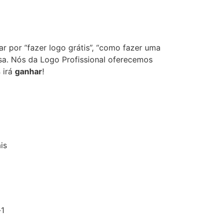
r por “fazer logo grátis”, “como fazer uma
resa. Nós da Logo Profissional oferecemos
s
irá
ganhar
!
is