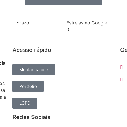
gues no prazo
Estrelas no Google
0
Acesso rápido
Ce
cia
Montar pacote
sos
Portfólio
esa
s a
LGPD
Redes Sociais