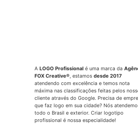
Projetos concluídos
Entre
+
0
0
%
A
LOGO Profissional
é uma marca da
Agên
FOX Creative®
, estamos
desde 2017
atendendo com excelência e temos nota
máxima nas classificações feitas pelos nos
cliente através do Google. Precisa de empr
que faz logo em sua cidade? Nós atendemo
todo o Brasil e exterior. Criar logotipo
profissional é nossa especialidade!