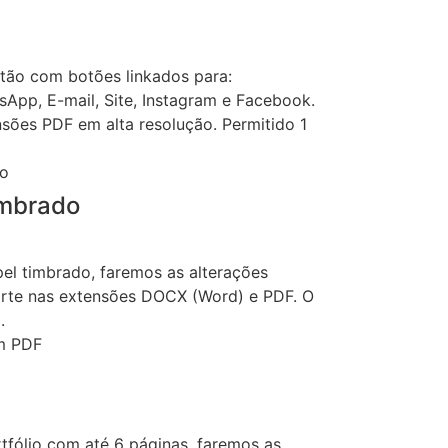
rtão com botões linkados para:
sApp, E-mail, Site, Instagram e Facebook.
sões PDF em alta resolução. Permitido 1
imbrado
el timbrado, faremos as alterações
 arte nas extensões DOCX (Word) e PDF. O
.
tfólio com até 6 páginas, faremos as