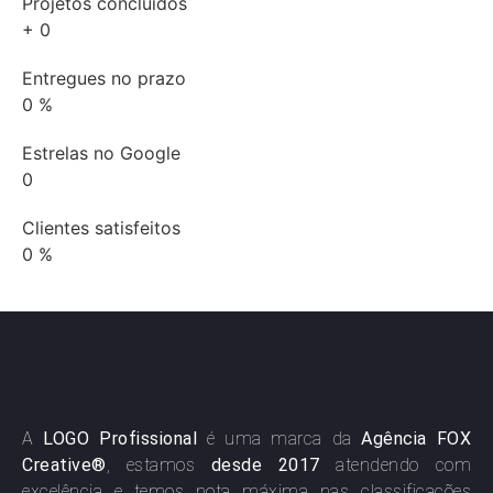
Projetos concluídos
+
0
Entregues no prazo
0
%
Estrelas no Google
0
Clientes satisfeitos
0
%
A
LOGO Profissional
é uma marca da
Agência FOX
Creative®
, estamos
desde 2017
atendendo com
excelência e temos nota máxima nas classificações